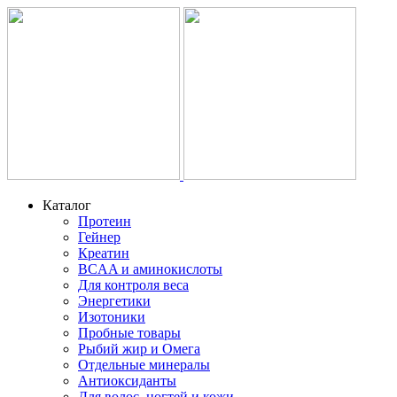
Каталог
Протеин
Гейнер
Креатин
BCAA и аминокислоты
Для контроля веса
Энергетики
Изотоники
Пробные товары
Рыбий жир и Омега
Отдельные минералы
Антиоксиданты
Для волос, ногтей и кожи