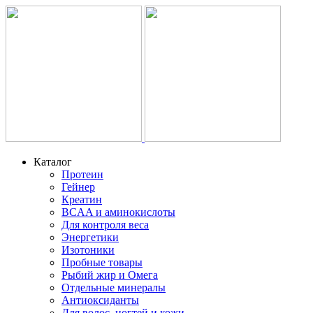
Каталог
Протеин
Гейнер
Креатин
BCAA и аминокислоты
Для контроля веса
Энергетики
Изотоники
Пробные товары
Рыбий жир и Омега
Отдельные минералы
Антиоксиданты
Для волос, ногтей и кожи